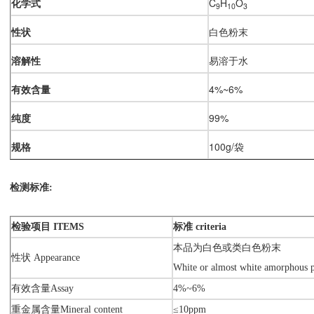
化学式
C
H
O
9
10
3
性状
白色粉末
溶解性
易溶于水
有效
含量
4%~6%
纯度
99%
规格
100g/袋
检测标准:
检验项目
ITEMS
标准
criteria
本品为白色或类白色粉末
性状 Appearance
White or almost white amorphous 
有效含量Assay
4%~6%
重金属含量Mineral content
≤10ppm