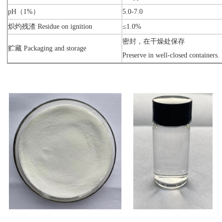
pH（1%）
5.0-7.0
炽灼残渣 Residue on ignition
≤1.0%
密封，在干燥处保存
贮藏 Packaging and storage
Preserve in well-closed containers.