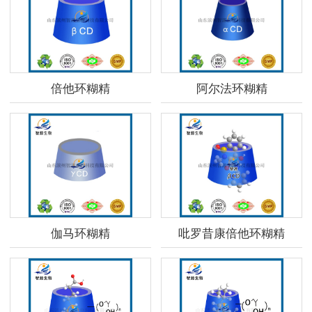
倍他环糊精
阿尔法环糊精
伽马环糊精
吡罗昔康倍他环糊精