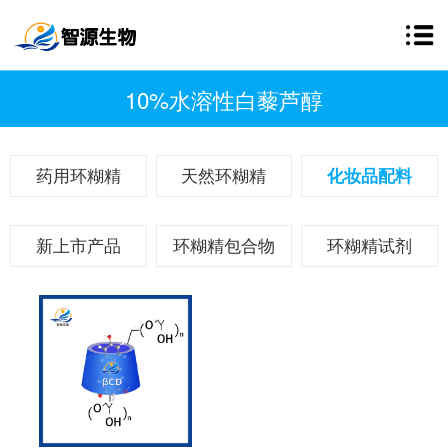
10%水溶性白藜芦醇
药用环糊精
天然环糊精
化妆品配料
新上市产品
环糊精包合物
环糊精试剂